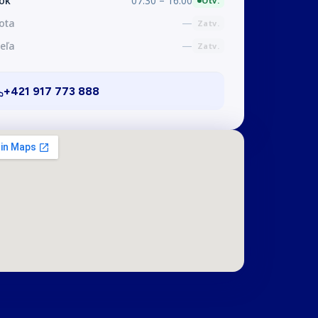
tok
07:30 – 16:00
Otv.
ota
—
Zatv.
eľa
—
Zatv.
+421 917 773 888