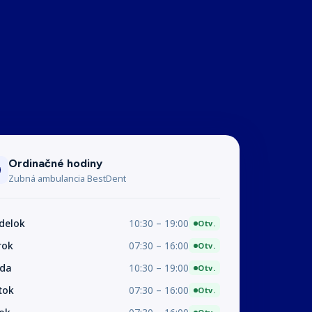
Ordinačné hodiny
Zubná ambulancia BestDent
delok
10:30 – 19:00
Otv.
rok
07:30 – 16:00
Otv.
eda
10:30 – 19:00
Otv.
tok
07:30 – 16:00
Otv.