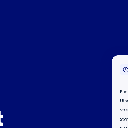
Pon
Uto
t
Str
Štvr