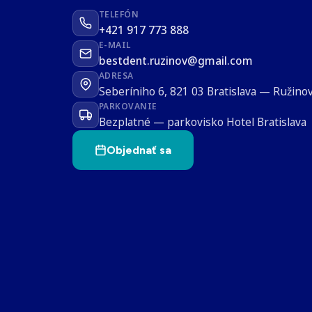
TELEFÓN
+421 917 773 888
E-MAIL
bestdent.ruzinov@gmail.com
ADRESA
Seberíniho 6, 821 03 Bratislava — Ružino
PARKOVANIE
Bezplatné — parkovisko Hotel Bratislava
Objednať sa