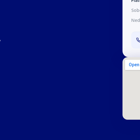
Pia
Sob
Ned
v